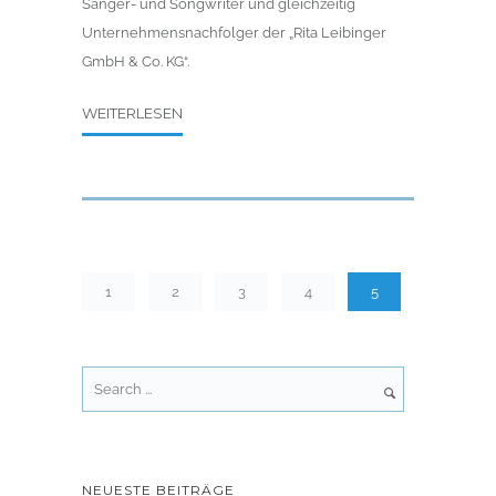
Sänger- und Songwriter und gleichzeitig
Unternehmensnachfolger der „Rita Leibinger
GmbH & Co. KG“.
WEITERLESEN
1
2
3
4
5
NEUESTE BEITRÄGE